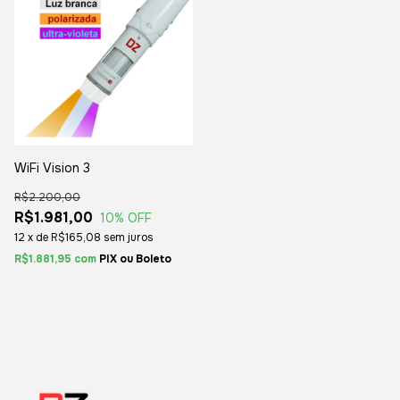
WiFi Vision 3
R$2.200,00
R$1.981,00
10
% OFF
12
x
de
R$165,08
sem juros
R$1.881,95
com
Boleto