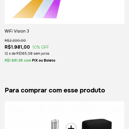
WiFi Vision 3
R$2.200,00
R$1.981,00
10
% OFF
12
x
de
R$165,08
sem juros
R$1.881,95
com
Boleto
Para comprar com esse produto