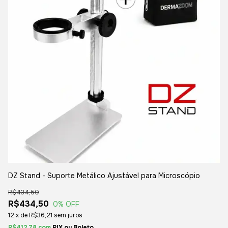
DZ Stand - Suporte Metálico Ajustável para Microscópio
R$434,50
R$434,50
0
% OFF
12
x
de
R$36,21
sem juros
R$412,78
com
Boleto