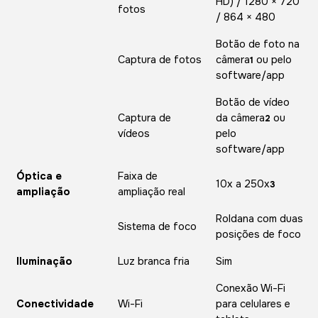
HD) / 1280 × 720
fotos
/ 864 × 480
Botão de foto na
Captura de fotos
câmera
ou pelo
1
software/app
Botão de vídeo
Captura de
da câmera
ou
2
vídeos
pelo
software/app
Óptica e
Faixa de
10x a 250x
3
ampliação
ampliação real
Roldana com duas
Sistema de foco
posições de foco
Iluminação
Luz branca fria
Sim
Conexão Wi-Fi
Conectividade
Wi-Fi
para celulares e