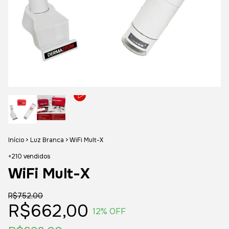
Início
>
Luz Branca
>
WiFi Mult-X
+210 vendidos
WiFi Mult-X
R$752,00
R$662,00
12
% OFF