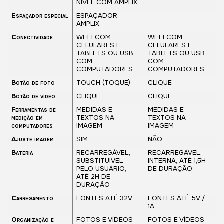
NÍVEL COM AMPLIX
Espaçador especial
ESPAÇADOR
-
AMPLIX
Conectividade
WI-FI COM
WI-FI COM
CELULARES E
CELULARES E
TABLETS OU USB
TABLETS OU USB
COM
COM
COMPUTADORES
COMPUTADORES
Botão de foto
TOUCH (TOQUE)
CLIQUE
Botão de vídeo
CLIQUE
CLIQUE
Ferramentas de
MEDIDAS E
MEDIDAS E
medição em
TEXTOS NA
TEXTOS NA
computadores
IMAGEM
IMAGEM
Ajuste imagem
SIM
NÃO
Bateria
RECARREGÁVEL,
RECARREGÁVEL,
SUBSTITUÍVEL
INTERNA, ATÉ 1,5H
PELO USUÁRIO,
DE DURAÇÃO
ATÉ 2H DE
DURAÇÃO
Carregamento
FONTES ATÉ 32V
FONTES ATÉ 5V /
1A
Organização e
FOTOS E VÍDEOS
FOTOS E VÍDEOS