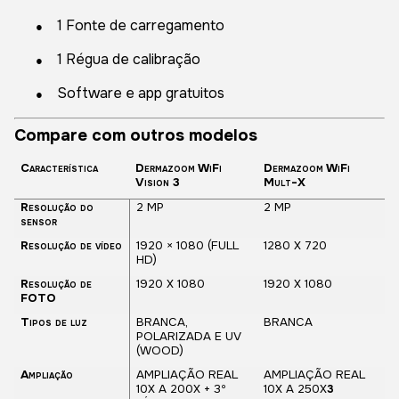
●
1 Fonte de carregamento
●
1 Régua de calibração
●
Software e app gratuitos
Compare com outros modelos
Característica
Dermazoom WiFi
Dermazoom WiFi
Vision 3
Mult-X
Resolução do
2 MP
2 MP
sensor
Resolução de vídeo
1920 × 1080 (FULL
1280 X 720
HD)
Resolução de
1920 X 1080
1920 X 1080
FOTO
Tipos de luz
BRANCA,
BRANCA
POLARIZADA E UV
(WOOD)
Ampliação
AMPLIAÇÃO REAL
AMPLIAÇÃO REAL
10X A 200X + 3º
10X A 250X
3