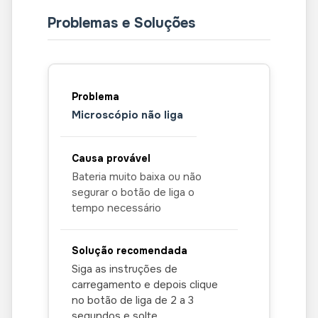
no computador, basta clicar no ícone
da pasta no canto superior direito.
Problemas e Soluções
Para encontrá-las no seu computador,
identifique a pasta onde as imagens
estão sendo salvas, para isso, no menu
superior do software, clique em
Arquivo e depois em Diretório de fotos
ou Diretório de vídeos. Para mais
Microscópio não liga
informações sobre a criação e
organização de imagens, consulte o
vídeo 01 da seção de instruções em
vídeo.
Bateria muito baixa ou não
segurar o botão de liga o
tempo necessário
Siga as instruções de
carregamento e depois clique
no botão de liga de 2 a 3
segundos e solte