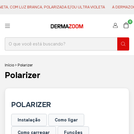
, COM LUZ BRANCA, POLARIZADA E/OU ULTRA VIOLETA
A DERMAZOOM É E
0
Início
>
Polarizer
Polarizer
POLARIZER
Instalação
Como ligar
Como carregar
Funções